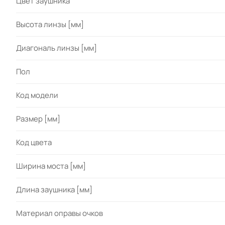
Цвет заушника
Высота линзы [мм]
Диагональ линзы [мм]
Пол
Код модели
Размер [мм]
Код цвета
Ширина моста [мм]
Длина заушника [мм]
Материал оправы очков