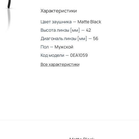
Характеристики
Цвет заушника
—
Matte Black
Высота линзы [мм]
—
42
Диагональ линзы [мм]
—
56
Пол
—
Мужской
Код модели
—
0EA1059
Все характеристики