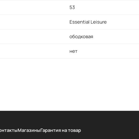
53
Essential Leisure
ободковая
нет
онтакты
Магазины
Гарантия на товар