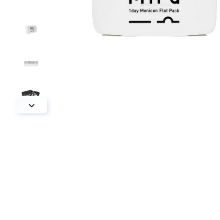
круглые
овальные
спортивные