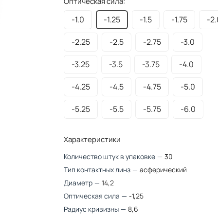
Оптическая сила:
-1.0
-1.25
-1.5
-1.75
-2.
-2.25
-2.5
-2.75
-3.0
-3.25
-3.5
-3.75
-4.0
-4.25
-4.5
-4.75
-5.0
-5.25
-5.5
-5.75
-6.0
Характеристики
Количество штук в упаковке
—
30
Тип контактных линз
—
асферический
Диаметр
—
14,2
Оптическая сила
—
-1,25
Радиус кривизны
—
8,6