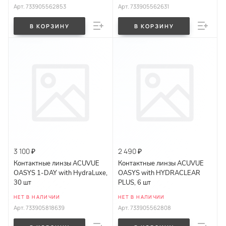
Арт.
733905562853
Арт.
733905562631
В КОРЗИНУ
В КОРЗИНУ
3 100 ₽
2 490 ₽
Контактные линзы ACUVUE
Контактные линзы ACUVUE
OASYS 1-DAY with HydraLuxe,
OASYS with HYDRACLEAR
30 шт
PLUS, 6 шт
НЕТ В НАЛИЧИИ
НЕТ В НАЛИЧИИ
Арт.
733905818639
Арт.
733905562808